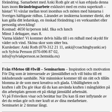
förändring. Samarbetet med Anki Roth gör att vi kan erbjuda denna
kurs inom
förändringsarbete
exklusivt med en extra superkraft –
hästar! Vi växlar mellan teori inomhus och möten med hästarna i
Sveriges häftigaste ridhus. Lärandet av insikterna kommer direkt, det
kan gälla ditt ledarskap, en önskad förändring i en verksamhet eller
personlig utveckling!
Kostnad: 4650 kr/person inkl. fika och lunch
Minst 3 deltagare, max 8.
Varma kläder! Vi kommer delvis hålla till i en ridhall med skydd för
väder och vind. Sköna skor som sitter bra.
Kursledare: Anki Roth (070-312 21 11, anki@coachingbyanki.se)
och Sylvia Persson (070-696 87 02,
info@sylviakpersson.se.hemsida.eu)
Från #Metoo till #Iwill – Seminarium
– Inspiration och motivation
För Dig som är intresserade av jämställdhet och vill bidra till ett
inkluderande samhälle. När människor kommer till sin rätt och tillåts
blomma är de som mest kreativa och glada. Uthålligheten och
kraften i allt Du gör ökar då du kan använda kraften i mångfalden på
din arbetsplats genom ett på riktigt jämställd arbetssätt.
Vi på Frösviken visar och berättar hur Du kan få mer inflytande av
det du redan gör och mer kraft ut av dina medarbetare.
Seminariet är 2 timmar långt.