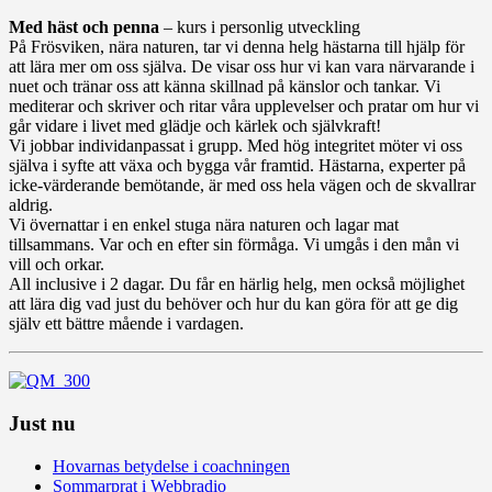
Med häst och penna
– kurs i personlig utveckling
På Frösviken, nära naturen, tar vi denna helg hästarna till hjälp för
att lära mer om oss själva. De visar oss hur vi kan vara närvarande i
nuet och tränar oss att känna skillnad på känslor och tankar. Vi
mediterar och skriver och ritar våra upplevelser och pratar om hur vi
går vidare i livet med glädje och kärlek och självkraft!
Vi jobbar individanpassat i grupp. Med hög integritet möter vi oss
själva i syfte att växa och bygga vår framtid. Hästarna, experter på
icke-värderande bemötande, är med oss hela vägen och de skvallrar
aldrig.
Vi övernattar i en enkel stuga nära naturen och lagar mat
tillsammans. Var och en efter sin förmåga. Vi umgås i den mån vi
vill och orkar.
All inclusive i 2 dagar. Du får en härlig helg, men också möjlighet
att lära dig vad just du behöver och hur du kan göra för att ge dig
själv ett bättre mående i vardagen.
Just nu
Hovarnas betydelse i coachningen
Sommarprat i Webbradio