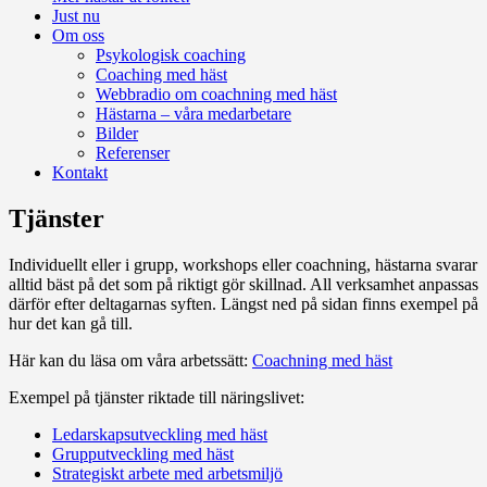
Just nu
Om oss
Psykologisk coaching
Coaching med häst
Webbradio om coachning med häst
Hästarna – våra medarbetare
Bilder
Referenser
Kontakt
Tjänster
Individuellt eller i grupp, workshops eller coachning, hästarna svarar
alltid bäst på det som på riktigt gör skillnad. All verksamhet anpassas
därför efter deltagarnas syften. Längst ned på sidan finns exempel på
hur det kan gå till.
Här kan du läsa om våra arbetssätt:
Coachning med häst
Exempel på tjänster riktade till näringslivet:
Ledarskapsutveckling med häst
Grupputveckling med häst
Strategiskt arbete med arbetsmiljö