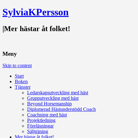
SylviaKPersson
|
Mer hästar åt folket!
Meny
Skip to content
Start
Boken
Tjänster
Ledarskapsutveckling med häst
Grupputveckling med häst
Beyond Horsemanship
Diplomerad Hästunderstödd Coach
Coachning med häst
Projektledning
Föreläsningar
Säljträning
Mer hästar åt folket!