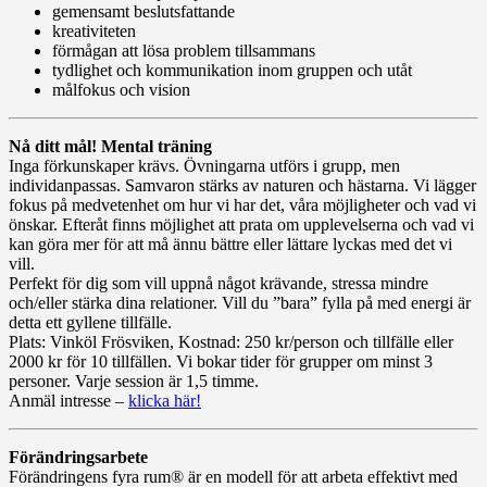
gemensamt beslutsfattande
kreativiteten
förmågan att lösa problem tillsammans
tydlighet och kommunikation inom gruppen och utåt
målfokus och vision
Nå ditt mål! Mental träning
Inga förkunskaper krävs. Övningarna utförs i grupp, men
individanpassas. Samvaron stärks av naturen och hästarna. Vi lägger
fokus på medvetenhet om hur vi har det, våra möjligheter och vad vi
önskar. Efteråt finns möjlighet att prata om upplevelserna och vad vi
kan göra mer för att må ännu bättre eller lättare lyckas med det vi
vill.
Perfekt för dig som vill u
ppnå något krävande, stressa mindre
och/eller stärka dina relationer. Vill du ”bara” fylla på med energi är
detta ett gyllene tillfälle.
Plats: Vinköl Frösviken, Kostnad: 250 kr/person och tillfälle eller
2000 kr för 10 tillfällen. Vi bokar tider för grupper om minst 3
personer. Varje session är 1,5 timme.
Anmäl intresse –
klicka här!
Förändringsarbete
Förändringens fyra rum® är en modell för att arbeta effektivt med