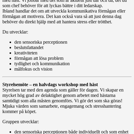
med häst. Vi jobbar med det som är aktuellt just där och då, det du
som chef behöver för att lyckas bättre i ditt ledarskap.
Ibland handlar det om att utveckla kommunikativa förmågan eller
förmågan att motivera. Det kan också vara så att just denna dag
behöver du direkt hjälp med att hantera stress eller trötthet.
Du utvecklar:
den sensoriska perceptionen
beslutsfattandet
kreativiteten
förmågan att lösa problem
tydlighet och kommunikation
målfokus och vision
Styrelsemöte – en halvdags workshop med häst
Styrelsen tar med den agenda som gäller för dagen. Vi skapar en
mycket hög grad av delaktighet genom arbetet med hästarna
samtidigt som alla måsten genomförs. Vi gör det som ska göras!
Mjuka värden som samarbete, engagemang och stresshantering
kommer på köpet.
Gruppen utvecklar:
den sensoriska perceptionen både individuellt och som enhet