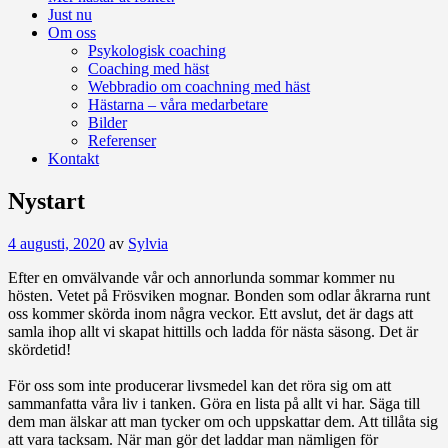
Just nu
Om oss
Psykologisk coaching
Coaching med häst
Webbradio om coachning med häst
Hästarna – våra medarbetare
Bilder
Referenser
Kontakt
Nystart
4 augusti, 2020
av
Sylvia
Efter en omvälvande vår och annorlunda sommar kommer nu
hösten. Vetet på Frösviken mognar. Bonden som odlar åkrarna runt
oss kommer skörda inom några veckor. Ett avslut, det är dags att
samla ihop allt vi skapat hittills och ladda för nästa säsong. Det är
skördetid!
För oss som inte producerar livsmedel kan det röra sig om att
sammanfatta våra liv i tanken. Göra en lista på allt vi har. Säga till
dem man älskar att man tycker om och uppskattar dem. Att tillåta sig
att vara tacksam. När man gör det laddar man nämligen för