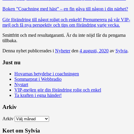
Boken ”Coachning med häst” – en fin gåva till någon i din närhet?
Gör förändring till något roligt och enkelt! Prenumerera på vår VIP-
mejl och få nya perspektiv och tips om förändring varje vecka.
Smittfritt och med resultatgaranti. Är du inte nöjd får du pengarna
tillbaka.
Denna nyhet publicerades i
Nyheter
den
4 augusti, 2020
av
Sylvia
.
Just nu
Hovarnas betydelse i coachningen
Sommarprat i Webbradio
Nystart
VIP-mejlen gör din förändring rolig och enkel
Ta kraften i egna händer!
Arkiv
Arkiv
Kort om Sylvia