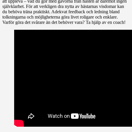
att uppleva – vad du gör med gåvorna från hästen är däremot ingen
självklarhet. För att verkligen dra nytta av hästarnas visdomar kan
du behöva träna praktiskt. Adekvat feedback och ledning bland
tolkningarna och möjligheterna göra livet roligare och enklare.
Varför göra det svårare än det behöver vara? Ta hjälp av en coach!