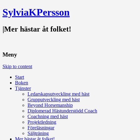
SylviaKPersson
|
Mer hästar åt folket!
Meny
Skip to content
Start
Boken
Tjänster
Ledarskapsutveckling med häst
Grupputveckling med häst
Beyond Horsemanship
Diplomerad Hästunderstödd Coach
Coachning med häst
Projektledning
Föreläsningar
Säljträning
Mer hästar åt folket!