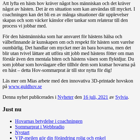
Att lyfta en hästs hov kräver något hos människan och det kräver
något av hästen. Det är en situation som kan användas till mycket. I
coachningen kan det bli en av många situationer där upplevelser
skapas och som väcker känslor eller tankar som relaterar till den
process vi jobbar med.
För den hästmänniska som har ansvaret för hästens hälsa och
välbefinnande är kunskapen om och respekt för hästen som varelse
oumbärlig. Det handlar om mycket mer än bara hovarna, men det
blir utan tvivel lättare att utföra sitt jobb med hästens fötter om man
förstår även den mentala biten och hästens väsen som flyktdjur. Du
som jobbar som hovslagare eller tillhör dem som kratsar hovarna på
en häst – detta Hov-sommarprat är till stor nytta för dig!
Läs mer om Mias arbete med den innovativa 3D-printade hovskon
på
www.guldhov.se
Denna nyhet publicerades i
Nyheter
den
16 juli, 2021
av
Sylvia
.
Just nu
Hovarnas betydelse i coachningen
Sommarprat i Webbradio
Nystart
VIP-mejlen gör din förändring rolig och enkel