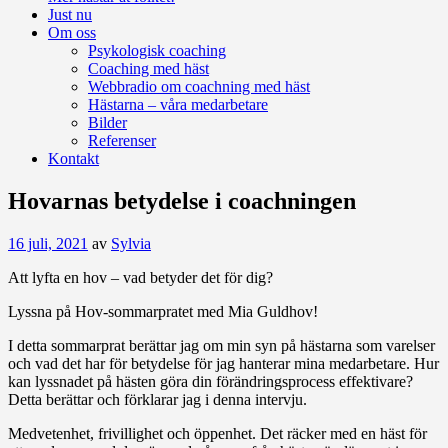
Just nu
Om oss
Psykologisk coaching
Coaching med häst
Webbradio om coachning med häst
Hästarna – våra medarbetare
Bilder
Referenser
Kontakt
Hovarnas betydelse i coachningen
16 juli, 2021
av
Sylvia
Att lyfta en hov – vad betyder det för dig?
Lyssna på Hov-sommarpratet med Mia Guldhov!
I detta sommarprat berättar jag om min syn på hästarna som varelser
och vad det har för betydelse för jag hanterar mina medarbetare. Hur
kan lyssnadet på hästen göra din förändringsprocess effektivare?
Detta berättar och förklarar jag i denna intervju.
Medvetenhet, frivillighet och öppenhet. Det räcker med en häst för