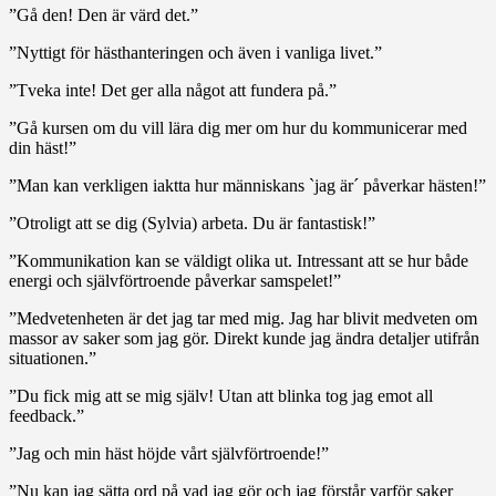
”Gå den! Den är värd det.”
”Nyttigt för hästhanteringen och även i vanliga livet.”
”Tveka inte! Det ger alla något att fundera på.”
”Gå kursen om du vill lära dig mer om hur du kommunicerar med
din häst!”
”Man kan verkligen iaktta hur människans `jag är´ påverkar hästen!”
”Otroligt att se dig (Sylvia) arbeta. Du är fantastisk!”
”Kommunikation kan se väldigt olika ut. Intressant att se hur både
energi och självförtroende påverkar samspelet!”
”Medvetenheten är det jag tar med mig. Jag har blivit medveten om
massor av saker som jag gör. Direkt kunde jag ändra detaljer utifrån
situationen.”
”Du fick mig att se mig själv! Utan att blinka tog jag emot all
feedback.”
”Jag och min häst höjde vårt självförtroende!”
”Nu kan jag sätta ord på vad jag gör och jag förstår varför saker