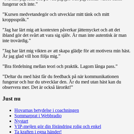
fungerar och inte.”
”Kursen medvetandegör och utvecklar mitt tänk och mitt
kroppsspråk.”
”Jag har lärt mig att kontexten påverkar jättemycket och att det
ibland gör det svårt att vara sig själv. Är man inte autentisk är man
inte trovärdig.”
”Jag har lärt mig vikten av att skapa glädje för att motivera min häst.
Är jag glad vill hon följa mig.”
”Bra fördelning mellan teori och praktik. Lagom långa pass.”
”Deltar du med häst får du feedback på när kommunikationen
fungerar och hur du utvecklar den. Är du med utan häst kan du
observera mer. Det är också lärorikt!”
Just nu
Hovarnas betydelse i coachningen
Sommarprat i Webbradio
Nystart
VIP-mejlen gör din förändring rolig och enkel
Ta kraften i egna händer!