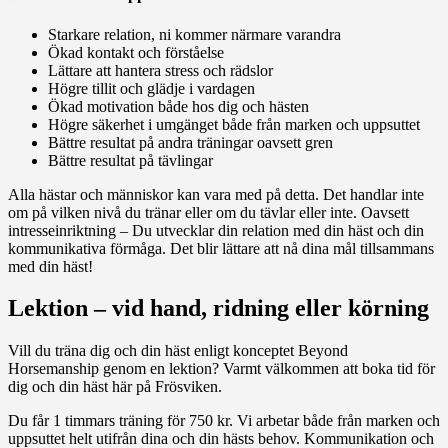
Starkare relation, ni kommer närmare varandra
Ökad kontakt och förståelse
Lättare att hantera stress och rädslor
Högre tillit och glädje i vardagen
Ökad motivation både hos dig och hästen
Högre säkerhet i umgänget både från marken och uppsuttet
Bättre resultat på andra träningar oavsett gren
Bättre resultat på tävlingar
Alla hästar och människor kan vara med på detta. Det handlar inte
om på vilken nivå du tränar eller om du tävlar eller inte. Oavsett
intresseinriktning – Du utvecklar din relation med din häst och din
kommunikativa förmåga. Det blir lättare att nå dina mål tillsammans
med din häst!
Lektion – vid hand, ridning eller körning
Vill du träna dig och din häst enligt konceptet Beyond
Horsemanship genom en lektion? Varmt välkommen att boka tid för
dig och din häst här på Frösviken.
Du får 1 timmars träning för 750 kr. Vi arbetar både från marken och
uppsuttet helt utifrån dina och din hästs behov. Kommunikation och