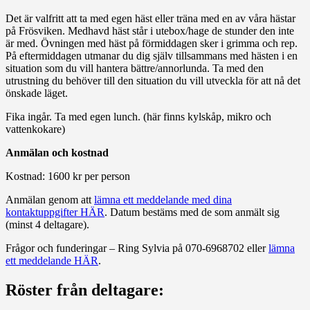
Det är valfritt att ta med egen häst eller träna med en av våra hästar
på Frösviken. Medhavd häst står i utebox/hage de stunder den inte
är med. Övningen med häst på förmiddagen sker i grimma och rep.
På eftermiddagen utmanar du dig själv tillsammans med hästen i en
situation som du vill hantera bättre/annorlunda. Ta med den
utrustning du behöver till den situation du vill utveckla för att nå det
önskade läget.
Fika ingår. Ta med egen lunch. (här finns kylskåp, mikro och
vattenkokare)
Anmälan och kostnad
Kostnad: 1600 kr per person
Anmälan genom att
lämna ett meddelande med dina
kontaktuppgifter HÄR
. Datum bestäms med de som anmält sig
(minst 4 deltagare).
Frågor och funderingar – Ring Sylvia på 070-6968702 eller
lämna
ett meddelande HÄR
.
Röster från deltagare: