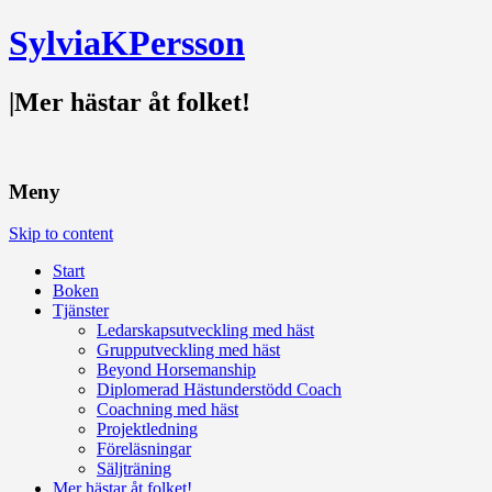
SylviaKPersson
|
Mer hästar åt folket!
Meny
Skip to content
Start
Boken
Tjänster
Ledarskapsutveckling med häst
Grupputveckling med häst
Beyond Horsemanship
Diplomerad Hästunderstödd Coach
Coachning med häst
Projektledning
Föreläsningar
Säljträning
Mer hästar åt folket!