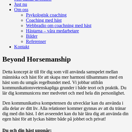
Just nu
Om oss
Psykologisk coaching
Coaching med häst
Webbradio om coachning med häst
Hästarna – våra medarbetare
Bilder
Referenser
Kontakt
Beyond Horsemanship
Detta koncept är till för dig som vill använda samspelet mellan
människa och häst för att skapa mer harmoni tillsammans med en
häst som du umgås regelbundet med. Vi jobbar utifrån
kommunikationsvetenskapliga grunder i både teori och praktik. Du
lär dig kommunicera mer medvetet och med hela din personlighet.
Den kommunikativa kompetensen du utvecklar kan du använda i
alla delar av ditt liv. Alla relationer kommer gynnas av att du tränar
dig med din häst. I det avseendet kan du här lära dig att använda din
egen häst för att lyckas bättre både på jobbet och privat!
Du och din häst uppnår: