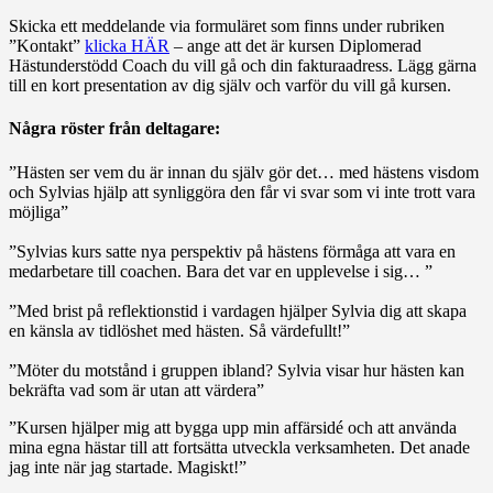
Skicka ett meddelande via formuläret som finns under rubriken
”Kontakt”
klicka HÄR
– ange att det är kursen Diplomerad
Hästunderstödd Coach du vill gå och din fakturaadress. Lägg gärna
till en kort presentation av dig själv och varför du vill gå kursen.
Några röster från deltagare:
”Hästen ser vem du är innan du själv gör det… med hästens visdom
och Sylvias hjälp att synliggöra den får vi svar som vi inte trott vara
möjliga”
”Sylvias kurs satte nya perspektiv på hästens förmåga att vara en
medarbetare till coachen. Bara det var en upplevelse i sig… ”
”Med brist på reflektionstid i vardagen hjälper Sylvia dig att skapa
en känsla av tidlöshet med hästen. Så värdefullt!”
”Möter du motstånd i gruppen ibland? Sylvia visar hur hästen kan
bekräfta vad som är utan att värdera”
”Kursen hjälper mig att bygga upp min affärsidé och att använda
mina egna hästar till att fortsätta utveckla verksamheten. Det anade
jag inte när jag startade. Magiskt!”