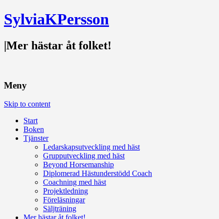
SylviaKPersson
|
Mer hästar åt folket!
Meny
Skip to content
Start
Boken
Tjänster
Ledarskapsutveckling med häst
Grupputveckling med häst
Beyond Horsemanship
Diplomerad Hästunderstödd Coach
Coachning med häst
Projektledning
Föreläsningar
Säljträning
Mer hästar åt folket!