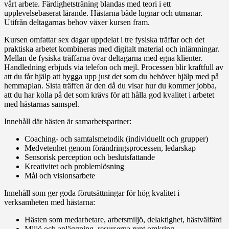
vårt arbete. Färdighetsträning blandas med teori i ett
upplevelsebaserat lärande. Hästarna både lugnar och utmanar.
Utifrån deltagarnas behov växer kursen fram.
Kursen omfattar sex dagar uppdelat i tre fysiska träffar och det
praktiska arbetet kombineras med digitalt material och inlämningar.
Mellan de fysiska träffarna övar deltagarna med egna klienter.
Handledning erbjuds via telefon och mejl. Processen blir kraftfull av
att du får hjälp att bygga upp just det som du behöver hjälp med på
hemmaplan. Sista träffen är den då du visar hur du kommer jobba,
att du har kolla på det som krävs för att hålla god kvalitet i arbetet
med hästarnas samspel.
Innehåll där hästen är samarbetspartner:
Coaching- och samtalsmetodik (individuellt och grupper)
Medvetenhet genom förändringsprocessen, ledarskap
Sensorisk perception och beslutsfattande
Kreativitet och problemlösning
Mål och visionsarbete
Innehåll som ger goda förutsättningar för hög kvalitet i
verksamheten med hästarna:
Hästen som medarbetare, arbetsmiljö, delaktighet, hästvälfärd
Miljö och anläggning, resurserna runt omkring