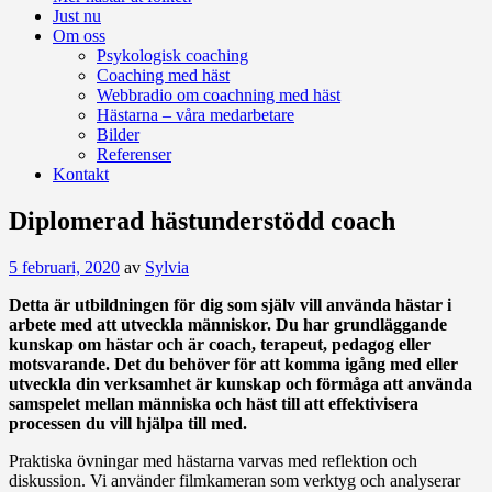
Just nu
Om oss
Psykologisk coaching
Coaching med häst
Webbradio om coachning med häst
Hästarna – våra medarbetare
Bilder
Referenser
Kontakt
Diplomerad hästunderstödd coach
5 februari, 2020
av
Sylvia
Detta är utbildningen för dig som själv vill använda hästar i
arbete med att utveckla människor. Du har grundläggande
kunskap om hästar och är coach, terapeut, pedagog eller
motsvarande. Det du behöver för att komma igång med eller
utveckla din verksamhet är kunskap och förmåga att använda
samspelet mellan människa och häst till att effektivisera
processen du vill hjälpa till med.
Praktiska övningar med hästarna varvas med reflektion och
diskussion. Vi använder filmkameran som verktyg och analyserar