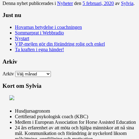
Denna nyhet publicerades i
Nyheter
den
5 februari, 2020
av
Sylvia
.
Just nu
Hovarnas betydelse i coachningen
Sommarprat i Webbradio
Nystart
VIP-mejlen gör din förändring rolig och enkel
Ta kraften i egna händer!
Arkiv
Arkiv
Kort om Sylvia
Husdjursagronom
Certifierad psykologisk coach (KBC)
Medlem i European Association for Horse Assisted Education
24 års erfarenhet av att möta och hjälpa människor att nå sina
mål. Kommunikation och förändring är nyckelord liksom
målsättning, uppföljning och motivation.